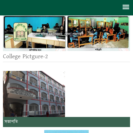
বোদা মহিলা মহাবিদ্যালয়, বোদা, পঞ্চগড়।
College Pictgure-2
সভাপতি